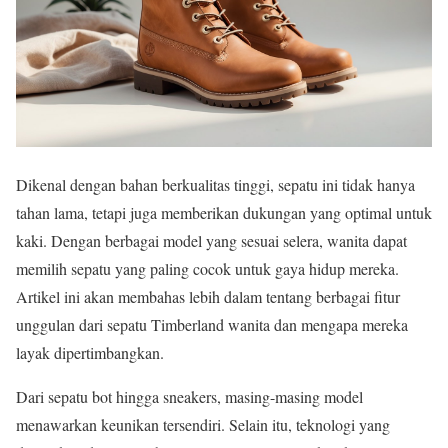
Dikenal dengan bahan berkualitas tinggi, sepatu ini tidak hanya
tahan lama, tetapi juga memberikan dukungan yang optimal untuk
kaki. Dengan berbagai model yang sesuai selera, wanita dapat
memilih sepatu yang paling cocok untuk gaya hidup mereka.
Artikel ini akan membahas lebih dalam tentang berbagai fitur
unggulan dari sepatu Timberland wanita dan mengapa mereka
layak dipertimbangkan.
Dari sepatu bot hingga sneakers, masing-masing model
menawarkan keunikan tersendiri. Selain itu, teknologi yang