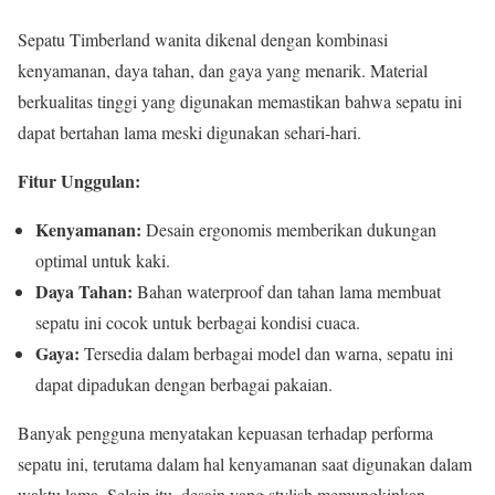
Sepatu Timberland wanita dikenal dengan kombinasi
kenyamanan, daya tahan, dan gaya yang menarik. Material
berkualitas tinggi yang digunakan memastikan bahwa sepatu ini
dapat bertahan lama meski digunakan sehari-hari.
Fitur Unggulan:
Kenyamanan:
Desain ergonomis memberikan dukungan
optimal untuk kaki.
Daya Tahan:
Bahan waterproof dan tahan lama membuat
sepatu ini cocok untuk berbagai kondisi cuaca.
Gaya:
Tersedia dalam berbagai model dan warna, sepatu ini
dapat dipadukan dengan berbagai pakaian.
Banyak pengguna menyatakan kepuasan terhadap performa
sepatu ini, terutama dalam hal kenyamanan saat digunakan dalam
waktu lama. Selain itu, desain yang stylish memungkinkan