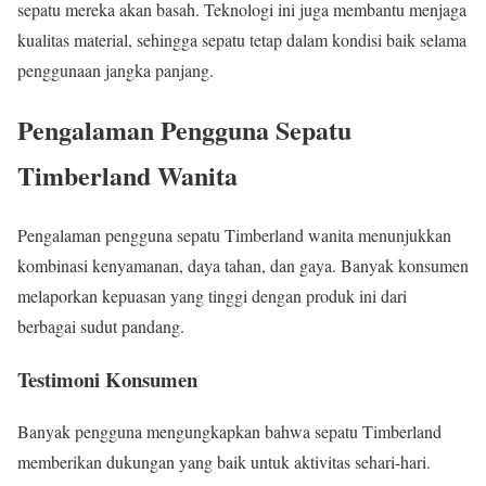
sepatu mereka akan basah. Teknologi ini juga membantu menjaga
kualitas material, sehingga sepatu tetap dalam kondisi baik selama
penggunaan jangka panjang.
Pengalaman Pengguna Sepatu
Timberland Wanita
Pengalaman pengguna sepatu Timberland wanita menunjukkan
kombinasi kenyamanan, daya tahan, dan gaya. Banyak konsumen
melaporkan kepuasan yang tinggi dengan produk ini dari
berbagai sudut pandang.
Testimoni Konsumen
Banyak pengguna mengungkapkan bahwa sepatu Timberland
memberikan dukungan yang baik untuk aktivitas sehari-hari.