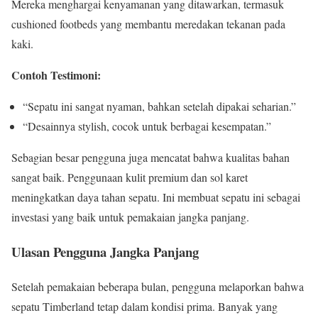
Mereka menghargai kenyamanan yang ditawarkan, termasuk
cushioned footbeds yang membantu meredakan tekanan pada
kaki.
Contoh Testimoni:
“Sepatu ini sangat nyaman, bahkan setelah dipakai seharian.”
“Desainnya stylish, cocok untuk berbagai kesempatan.”
Sebagian besar pengguna juga mencatat bahwa kualitas bahan
sangat baik. Penggunaan kulit premium dan sol karet
meningkatkan daya tahan sepatu. Ini membuat sepatu ini sebagai
investasi yang baik untuk pemakaian jangka panjang.
Ulasan Pengguna Jangka Panjang
Setelah pemakaian beberapa bulan, pengguna melaporkan bahwa
sepatu Timberland tetap dalam kondisi prima. Banyak yang