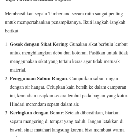
Membersihkan sepatu Timberland secara rutin sangat penting
untuk mempertahankan penampilannya. Ikuti langkah-langkah
berikut:
Gosok dengan Sikat Kering
: Gunakan sikat berbulu lembut
untuk menghilangkan debu dan kotoran. Pastikan untuk tidak
menggunakan sikat yang terlalu keras agar tidak merusak
material.
Penggunaan Sabun Ringan
: Campurkan sabun ringan
dengan air hangat. Celupkan kain bersih ke dalam campuran
ini, kemudian usapkan secara lembut pada bagian yang kotor.
Hindari merendam sepatu dalam air.
Keringkan dengan Benar
: Setelah dibersihkan, biarkan
sepatu mengering di tempat yang teduh. Jangan letakkan di
bawah sinar matahari langsung karena bisa membuat warna