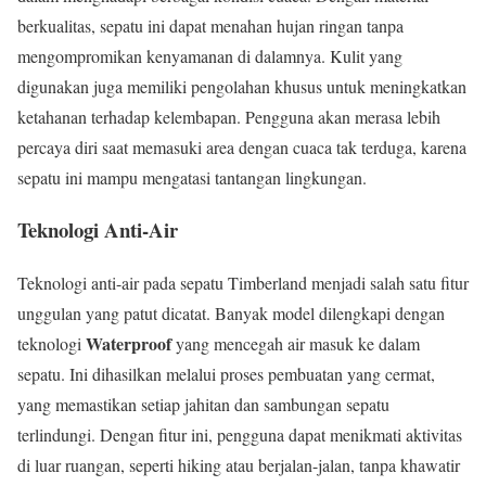
berkualitas, sepatu ini dapat menahan hujan ringan tanpa
mengompromikan kenyamanan di dalamnya. Kulit yang
digunakan juga memiliki pengolahan khusus untuk meningkatkan
ketahanan terhadap kelembapan. Pengguna akan merasa lebih
percaya diri saat memasuki area dengan cuaca tak terduga, karena
sepatu ini mampu mengatasi tantangan lingkungan.
Teknologi Anti-Air
Teknologi anti-air pada sepatu Timberland menjadi salah satu fitur
unggulan yang patut dicatat. Banyak model dilengkapi dengan
Waterproof
teknologi
yang mencegah air masuk ke dalam
sepatu. Ini dihasilkan melalui proses pembuatan yang cermat,
yang memastikan setiap jahitan dan sambungan sepatu
terlindungi. Dengan fitur ini, pengguna dapat menikmati aktivitas
di luar ruangan, seperti hiking atau berjalan-jalan, tanpa khawatir