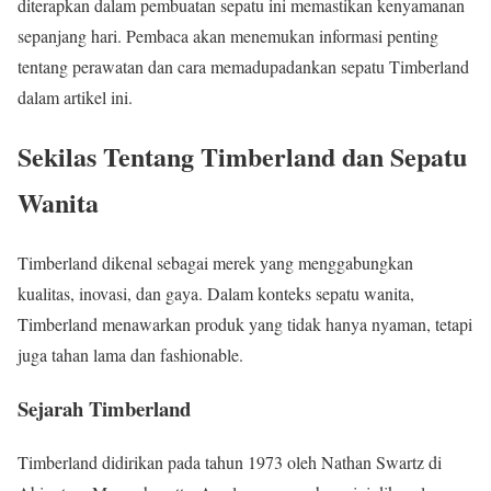
diterapkan dalam pembuatan sepatu ini memastikan kenyamanan
sepanjang hari. Pembaca akan menemukan informasi penting
tentang perawatan dan cara memadupadankan sepatu Timberland
dalam artikel ini.
Sekilas Tentang Timberland dan Sepatu
Wanita
Timberland dikenal sebagai merek yang menggabungkan
kualitas, inovasi, dan gaya. Dalam konteks sepatu wanita,
Timberland menawarkan produk yang tidak hanya nyaman, tetapi
juga tahan lama dan fashionable.
Sejarah Timberland
Timberland didirikan pada tahun 1973 oleh Nathan Swartz di