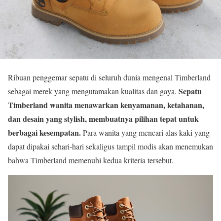
Ribuan penggemar sepatu di seluruh dunia mengenal Timberland
Sepatu
sebagai merek yang mengutamakan kualitas dan gaya.
Timberland wanita menawarkan kenyamanan, ketahanan,
dan desain yang stylish, membuatnya pilihan tepat untuk
berbagai kesempatan.
Para wanita yang mencari alas kaki yang
dapat dipakai sehari-hari sekaligus tampil modis akan menemukan
bahwa Timberland memenuhi kedua kriteria tersebut.