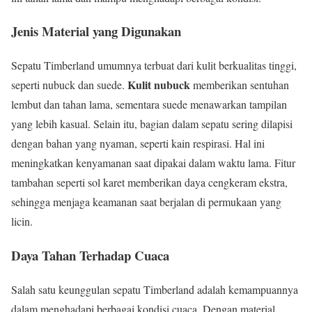
Jenis Material yang Digunakan
Sepatu Timberland umumnya terbuat dari kulit berkualitas tinggi,
Kulit nubuck
seperti nubuck dan suede.
memberikan sentuhan
lembut dan tahan lama, sementara suede menawarkan tampilan
yang lebih kasual. Selain itu, bagian dalam sepatu sering dilapisi
dengan bahan yang nyaman, seperti kain respirasi. Hal ini
meningkatkan kenyamanan saat dipakai dalam waktu lama. Fitur
tambahan seperti sol karet memberikan daya cengkeram ekstra,
sehingga menjaga keamanan saat berjalan di permukaan yang
licin.
Daya Tahan Terhadap Cuaca
Salah satu keunggulan sepatu Timberland adalah kemampuannya
dalam menghadapi berbagai kondisi cuaca. Dengan material