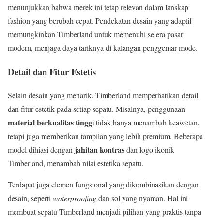
menunjukkan bahwa merek ini tetap relevan dalam lanskap
fashion yang berubah cepat. Pendekatan desain yang adaptif
memungkinkan Timberland untuk memenuhi selera pasar
modern, menjaga daya tariknya di kalangan penggemar mode.
Detail dan Fitur Estetis
Selain desain yang menarik, Timberland memperhatikan detail
dan fitur estetik pada setiap sepatu. Misalnya, penggunaan
material berkualitas tinggi
tidak hanya menambah keawetan,
tetapi juga memberikan tampilan yang lebih premium. Beberapa
jahitan kontras
model dihiasi dengan
dan logo ikonik
Timberland, menambah nilai estetika sepatu.
Terdapat juga elemen fungsional yang dikombinasikan dengan
desain, seperti
waterproofing
dan sol yang nyaman. Hal ini
membuat sepatu Timberland menjadi pilihan yang praktis tanpa