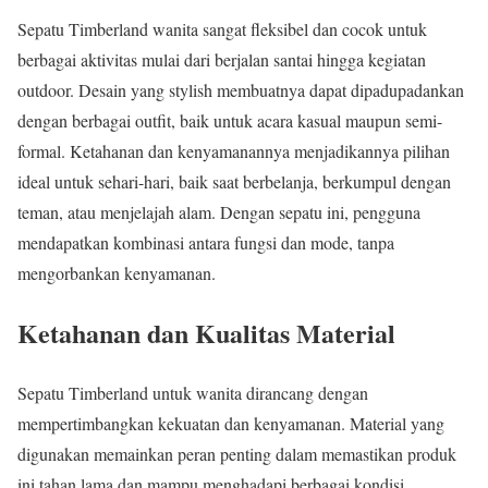
Sepatu Timberland wanita sangat fleksibel dan cocok untuk
berbagai aktivitas mulai dari berjalan santai hingga kegiatan
outdoor. Desain yang stylish membuatnya dapat dipadupadankan
dengan berbagai outfit, baik untuk acara kasual maupun semi-
formal. Ketahanan dan kenyamanannya menjadikannya pilihan
ideal untuk sehari-hari, baik saat berbelanja, berkumpul dengan
teman, atau menjelajah alam. Dengan sepatu ini, pengguna
mendapatkan kombinasi antara fungsi dan mode, tanpa
mengorbankan kenyamanan.
Ketahanan dan Kualitas Material
Sepatu Timberland untuk wanita dirancang dengan
mempertimbangkan kekuatan dan kenyamanan. Material yang
digunakan memainkan peran penting dalam memastikan produk
ini tahan lama dan mampu menghadapi berbagai kondisi.