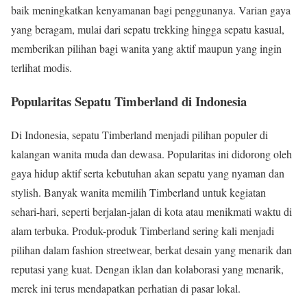
baik meningkatkan kenyamanan bagi penggunanya. Varian gaya
yang beragam, mulai dari sepatu trekking hingga sepatu kasual,
memberikan pilihan bagi wanita yang aktif maupun yang ingin
terlihat modis.
Popularitas Sepatu Timberland di Indonesia
Di Indonesia, sepatu Timberland menjadi pilihan populer di
kalangan wanita muda dan dewasa. Popularitas ini didorong oleh
gaya hidup aktif serta kebutuhan akan sepatu yang nyaman dan
stylish. Banyak wanita memilih Timberland untuk kegiatan
sehari-hari, seperti berjalan-jalan di kota atau menikmati waktu di
alam terbuka. Produk-produk Timberland sering kali menjadi
pilihan dalam fashion streetwear, berkat desain yang menarik dan
reputasi yang kuat. Dengan iklan dan kolaborasi yang menarik,
merek ini terus mendapatkan perhatian di pasar lokal.