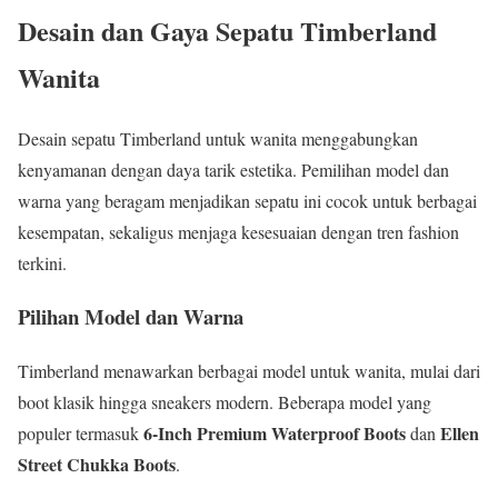
Desain dan Gaya Sepatu Timberland
Wanita
Desain sepatu Timberland untuk wanita menggabungkan
kenyamanan dengan daya tarik estetika. Pemilihan model dan
warna yang beragam menjadikan sepatu ini cocok untuk berbagai
kesempatan, sekaligus menjaga kesesuaian dengan tren fashion
terkini.
Pilihan Model dan Warna
Timberland menawarkan berbagai model untuk wanita, mulai dari
boot klasik hingga sneakers modern. Beberapa model yang
6-Inch Premium Waterproof Boots
Ellen
populer termasuk
dan
Street Chukka Boots
.