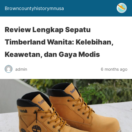
Browncountyhistorymnusa
Review Lengkap Sepatu
Timberland Wanita: Kelebihan,
Keawetan, dan Gaya Modis
admin
6 months ago