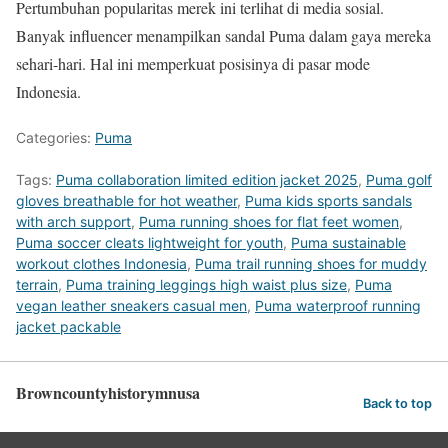
Pertumbuhan popularitas merek ini terlihat di media sosial.
Banyak influencer menampilkan sandal Puma dalam gaya mereka
sehari-hari. Hal ini memperkuat posisinya di pasar mode
Indonesia.
Categories:
Puma
Tags:
Puma collaboration limited edition jacket 2025
,
Puma golf
gloves breathable for hot weather
,
Puma kids sports sandals
with arch support
,
Puma running shoes for flat feet women
,
Puma soccer cleats lightweight for youth
,
Puma sustainable
workout clothes Indonesia
,
Puma trail running shoes for muddy
terrain
,
Puma training leggings high waist plus size
,
Puma
vegan leather sneakers casual men
,
Puma waterproof running
jacket packable
Browncountyhistorymnusa
Back to top