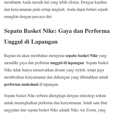
membantu Anda meraih lari yang lebih efisien. Dengan kualitas
dan kenyamanan pada setiap langkah, Anda dapat berlari sejauh
mungkin dengan percaya diri.
Sepatu Basket Nike: Gaya dan Performa
Unggul di Lapangan
sepatu basket Nike
Bagian ini akan membahas mengenai
yang
unggul di lapangan
memiliki gaya dan performa
. Sepatu basket
Nike tidak hanya menawarkan desain yang stylish, tetapi juga
memberikan kenyamanan dan dukungan yang dibutuhkan untuk
performa maksimal
di lapangan.
Sepatu basket Nike terbaru dilengkapi dengan teknologi terkini
untuk meningkatkan performa dan kenyamanan. Salah satu fitur
unggulan dari sepatu basket Nike adalah Nike Air Zoom, yang