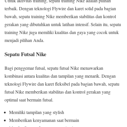
Untuk aktivitas training, sepatu training Nike adalah pilihan
terbaik. Dengan teknologi Flywire dan karet solid pada bagian
bawah, sepatu training Nike memberikan stabilitas dan kontrol
gerakan yang dibutuhkan untuk latihan intensif. Selain itu, sepatu
training Nike juga memiliki kualitas dan gaya yang cocok untuk
menjadi pilihan Anda.
Sepatu Futsal Nike
Bagi penggemar futsal, sepatu futsal Nike menawarkan
kombinasi antara kualitas dan tampilan yang menarik. Dengan
teknologi Flywire dan karet fleksibel pada bagian bawah, sepatu
futsal Nike memberikan stabilitas dan kontrol gerakan yang
optimal saat bermain futsal.
Memiliki tampilan yang stylish
Memberikan kenyamanan saat bermain