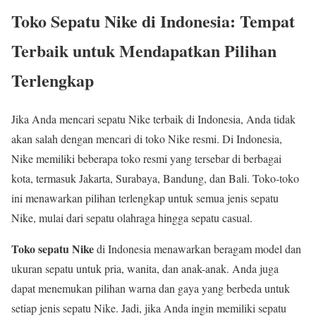
Toko Sepatu Nike di Indonesia: Tempat
Terbaik untuk Mendapatkan Pilihan
Terlengkap
Jika Anda mencari sepatu Nike terbaik di Indonesia, Anda tidak
akan salah dengan mencari di toko Nike resmi. Di Indonesia,
Nike memiliki beberapa toko resmi yang tersebar di berbagai
kota, termasuk Jakarta, Surabaya, Bandung, dan Bali. Toko-toko
ini menawarkan pilihan terlengkap untuk semua jenis sepatu
Nike, mulai dari sepatu olahraga hingga sepatu casual.
Toko sepatu Nike
di Indonesia menawarkan beragam model dan
ukuran sepatu untuk pria, wanita, dan anak-anak. Anda juga
dapat menemukan pilihan warna dan gaya yang berbeda untuk
setiap jenis sepatu Nike. Jadi, jika Anda ingin memiliki sepatu