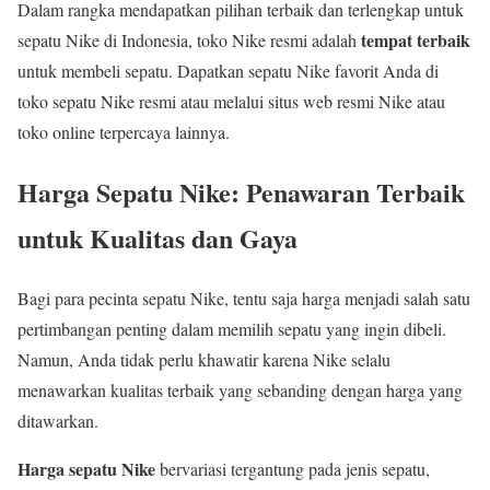
Dalam rangka mendapatkan pilihan terbaik dan terlengkap untuk
tempat terbaik
sepatu Nike di Indonesia, toko Nike resmi adalah
untuk membeli sepatu. Dapatkan sepatu Nike favorit Anda di
toko sepatu Nike resmi atau melalui situs web resmi Nike atau
toko online terpercaya lainnya.
Harga Sepatu Nike: Penawaran Terbaik
untuk Kualitas dan Gaya
Bagi para pecinta sepatu Nike, tentu saja harga menjadi salah satu
pertimbangan penting dalam memilih sepatu yang ingin dibeli.
Namun, Anda tidak perlu khawatir karena Nike selalu
menawarkan kualitas terbaik yang sebanding dengan harga yang
ditawarkan.
Harga sepatu Nike
bervariasi tergantung pada jenis sepatu,