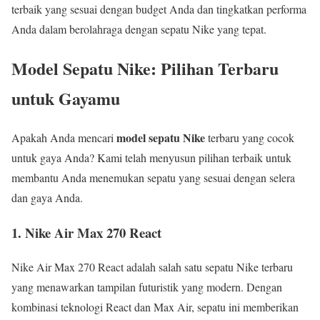
terbaik yang sesuai dengan budget Anda dan tingkatkan performa
Anda dalam berolahraga dengan sepatu Nike yang tepat.
Model Sepatu Nike: Pilihan Terbaru
untuk Gayamu
model sepatu Nike
Apakah Anda mencari
terbaru yang cocok
untuk gaya Anda? Kami telah menyusun pilihan terbaik untuk
membantu Anda menemukan sepatu yang sesuai dengan selera
dan gaya Anda.
1. Nike Air Max 270 React
Nike Air Max 270 React adalah salah satu sepatu Nike terbaru
yang menawarkan tampilan futuristik yang modern. Dengan
kombinasi teknologi React dan Max Air, sepatu ini memberikan