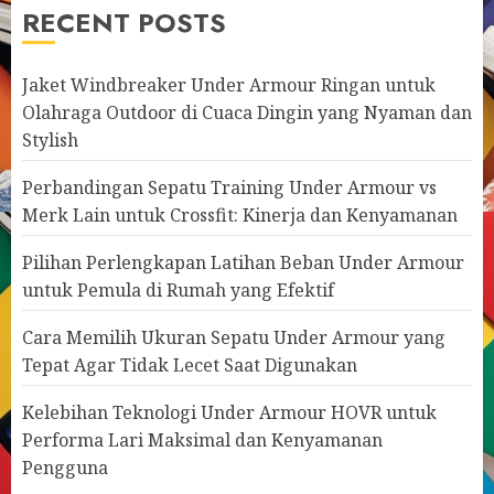
RECENT POSTS
Jaket Windbreaker Under Armour Ringan untuk
Olahraga Outdoor di Cuaca Dingin yang Nyaman dan
Stylish
Perbandingan Sepatu Training Under Armour vs
Merk Lain untuk Crossfit: Kinerja dan Kenyamanan
Pilihan Perlengkapan Latihan Beban Under Armour
untuk Pemula di Rumah yang Efektif
Cara Memilih Ukuran Sepatu Under Armour yang
Tepat Agar Tidak Lecet Saat Digunakan
Kelebihan Teknologi Under Armour HOVR untuk
Performa Lari Maksimal dan Kenyamanan
Pengguna