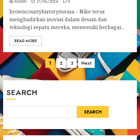
ADMIN
21/06/2026
0
browncountyhistorymnusa – Nike terus
menghadirkan inovasi dalam desain dan
teknologi sepatu mereka, memenuhi berbagai...
READ MORE
Posts
1
2
3
Next
pagination
SEARCH
SEARCH