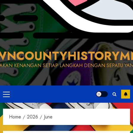
WNCOUNTYHISTORYM
AKAN KENANGAN SETIAP LANGKAH DENGAN SEPATU YAN
Primary
Menu
Home
2026
June