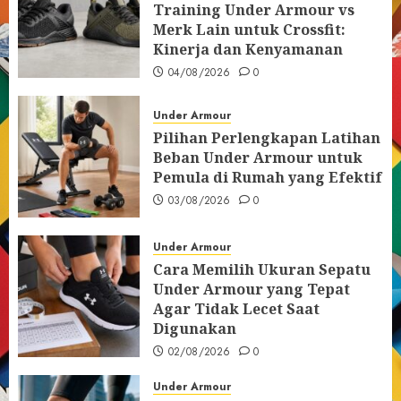
Training Under Armour vs
Merk Lain untuk Crossfit:
Kinerja dan Kenyamanan
04/08/2026
0
Under Armour
Pilihan Perlengkapan Latihan
Beban Under Armour untuk
Pemula di Rumah yang Efektif
03/08/2026
0
Under Armour
Cara Memilih Ukuran Sepatu
Under Armour yang Tepat
Agar Tidak Lecet Saat
Digunakan
02/08/2026
0
Under Armour