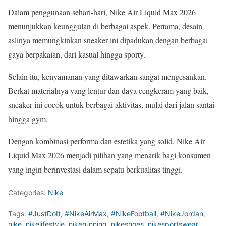
Dalam penggunaan sehari-hari, Nike Air Liquid Max 2026
menunjukkan keunggulan di berbagai aspek. Pertama, desain
aslinya memungkinkan sneaker ini dipadukan dengan berbagai
gaya berpakaian, dari kasual hingga sporty.
Selain itu, kenyamanan yang ditawarkan sangat mengesankan.
Berkat materialnya yang lentur dan daya cengkeram yang baik,
sneaker ini cocok untuk berbagai aktivitas, mulai dari jalan santai
hingga gym.
Dengan kombinasi performa dan estetika yang solid, Nike Air
Liquid Max 2026 menjadi pilihan yang menarik bagi konsumen
yang ingin berinvestasi dalam sepatu berkualitas tinggi.
Categories:
Nike
Tags:
#JustDoIt
,
#NikeAirMax
,
#NikeFootball
,
#NikeJordan
,
nike
,
nikelifestyle
,
nikerunning
,
nikeshoes
,
nikesportswear
,