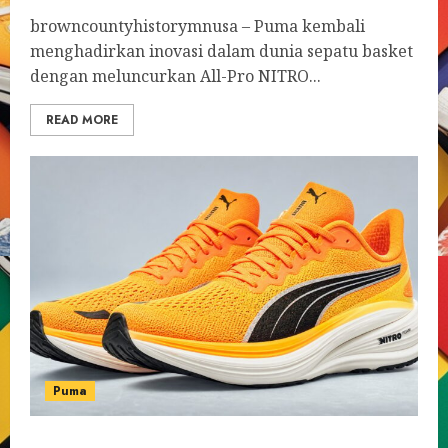
browncountyhistorymnusa – Puma kembali
menghadirkan inovasi dalam dunia sepatu basket
dengan meluncurkan All-Pro NITRO...
READ MORE
Puma