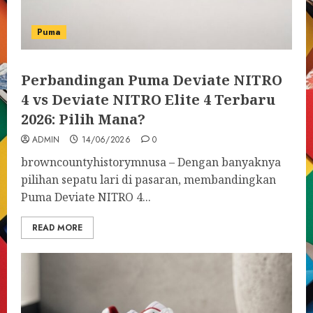
Puma
Perbandingan Puma Deviate NITRO
4 vs Deviate NITRO Elite 4 Terbaru
2026: Pilih Mana?
ADMIN
14/06/2026
0
browncountyhistorymnusa – Dengan banyaknya
pilihan sepatu lari di pasaran, membandingkan
Puma Deviate NITRO 4...
READ MORE