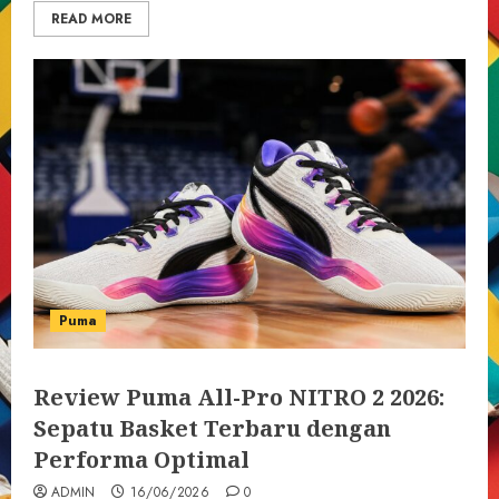
READ MORE
Puma
Review Puma All-Pro NITRO 2 2026:
Sepatu Basket Terbaru dengan
Performa Optimal
ADMIN
16/06/2026
0