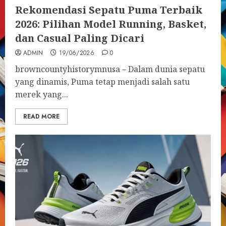
Rekomendasi Sepatu Puma Terbaik
2026: Pilihan Model Running, Basket,
dan Casual Paling Dicari
ADMIN
19/06/2026
0
browncountyhistorymnusa – Dalam dunia sepatu
yang dinamis, Puma tetap menjadi salah satu
merek yang...
READ MORE