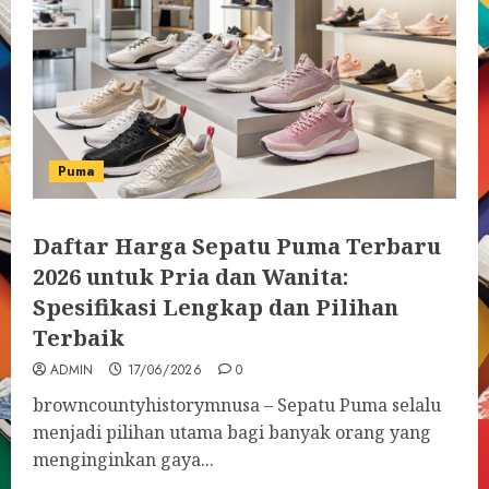
Puma
Daftar Harga Sepatu Puma Terbaru
2026 untuk Pria dan Wanita:
Spesifikasi Lengkap dan Pilihan
Terbaik
ADMIN
17/06/2026
0
browncountyhistorymnusa – Sepatu Puma selalu
menjadi pilihan utama bagi banyak orang yang
menginginkan gaya...