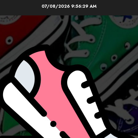
Skip
07/08/2026
9:56:31 AM
to
content