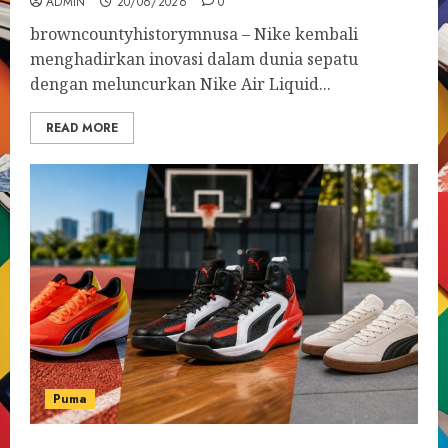
ADMIN
20/06/2026
0
browncountyhistorymnusa – Nike kembali
menghadirkan inovasi dalam dunia sepatu
dengan meluncurkan Nike Air Liquid...
READ MORE
Puma