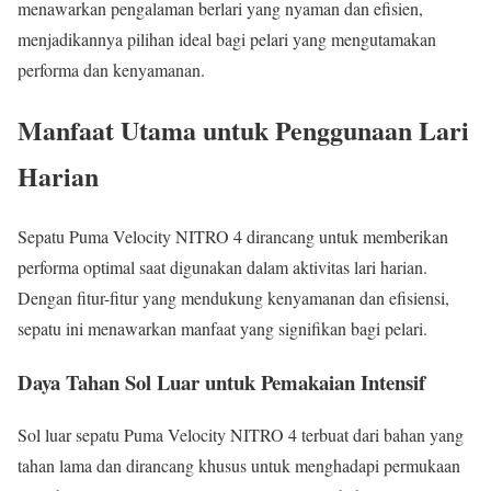
menawarkan pengalaman berlari yang nyaman dan efisien,
menjadikannya pilihan ideal bagi pelari yang mengutamakan
performa dan kenyamanan.
Manfaat Utama untuk Penggunaan Lari
Harian
Sepatu Puma Velocity NITRO 4 dirancang untuk memberikan
performa optimal saat digunakan dalam aktivitas lari harian.
Dengan fitur-fitur yang mendukung kenyamanan dan efisiensi,
sepatu ini menawarkan manfaat yang signifikan bagi pelari.
Daya Tahan Sol Luar untuk Pemakaian Intensif
Sol luar sepatu Puma Velocity NITRO 4 terbuat dari bahan yang
tahan lama dan dirancang khusus untuk menghadapi permukaan