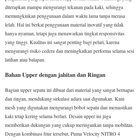
diterapkan mampu mengurangi tekanan pada kaki, sehingga
memungkinkan penggunaan dalam waktu lama tanpa merasa
lelah. Hal ini berkat penggunaan material inovatif yang tidak
hanya nyaman, tetapi juga menawarkan tingkat responsivitas
yang tinggi. Kualitas ini sangat penting bagi pelari, karena
mengurangi risiko cedera dan meningkatkan performa selama sesi
latihan atau balapan.
Bahan Upper dengan jahitan dan Ringan
Bagian upper sepatu ini dibuat dari material yang sangat bernapas
dan ringan, mendukung sirkulasi udara saat digunakan. Kain
mesh yang digunakan mengurangi bobot sepatu dan memastikan
kaki tetap kering selama berlari. Desain upper ini juga
memberikan dukungan yang cukup meringankan tanpa mobilitas.
Dengan kombinasi fitur tersebut, Puma Velocity NITRO 4