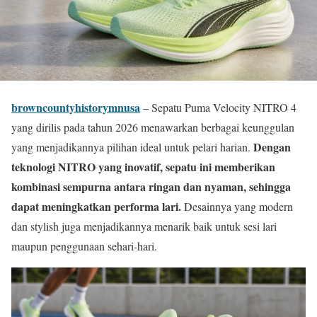
browncountyhistorymnusa
– Sepatu Puma Velocity NITRO 4
yang dirilis pada tahun 2026 menawarkan berbagai keunggulan
Dengan
yang menjadikannya pilihan ideal untuk pelari harian.
teknologi NITRO yang inovatif, sepatu ini memberikan
kombinasi sempurna antara ringan dan nyaman, sehingga
dapat meningkatkan performa lari.
Desainnya yang modern
dan stylish juga menjadikannya menarik baik untuk sesi lari
maupun penggunaan sehari-hari.