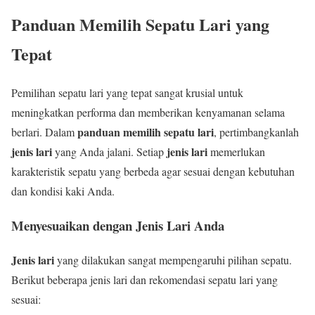
Panduan Memilih Sepatu Lari yang
Tepat
Pemilihan sepatu lari yang tepat sangat krusial untuk
meningkatkan performa dan memberikan kenyamanan selama
panduan memilih sepatu lari
berlari. Dalam
, pertimbangkanlah
jenis lari
jenis lari
yang Anda jalani. Setiap
memerlukan
karakteristik sepatu yang berbeda agar sesuai dengan kebutuhan
dan kondisi kaki Anda.
Menyesuaikan dengan Jenis Lari Anda
Jenis lari
yang dilakukan sangat mempengaruhi pilihan sepatu.
Berikut beberapa jenis lari dan rekomendasi sepatu lari yang
sesuai: