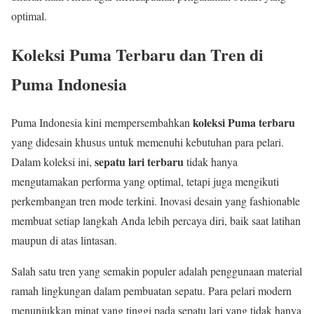
optimal.
Koleksi Puma Terbaru dan Tren di
Puma Indonesia
koleksi Puma terbaru
Puma Indonesia kini mempersembahkan
yang didesain khusus untuk memenuhi kebutuhan para pelari.
sepatu lari terbaru
Dalam koleksi ini,
tidak hanya
mengutamakan performa yang optimal, tetapi juga mengikuti
perkembangan tren mode terkini. Inovasi desain yang fashionable
membuat setiap langkah Anda lebih percaya diri, baik saat latihan
maupun di atas lintasan.
Salah satu tren yang semakin populer adalah penggunaan material
ramah lingkungan dalam pembuatan sepatu. Para pelari modern
menunjukkan minat yang tinggi pada sepatu lari yang tidak hanya