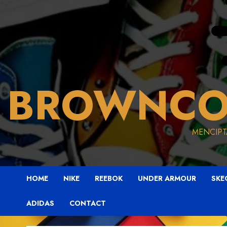
BROWNCO
MENCIPT
HOME
NIKE
REEBOK
UNDER ARMOUR
SKE
ADIDAS
CONTACT