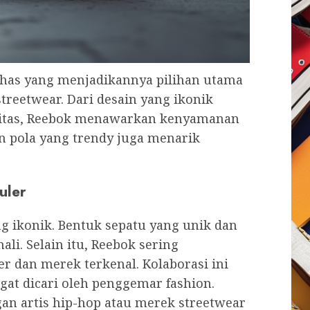
khas yang menjadikannya pilihan utama
reetwear. Dari desain yang ikonik
litas, Reebok menawarkan kenyamanan
an pola yang trendy juga menarik
uler
g ikonik. Bentuk sepatu yang unik dan
i. Selain itu, Reebok sering
r dan merek terkenal. Kolaborasi ini
gat dicari oleh penggemar fashion.
n artis hip-hop atau merek streetwear