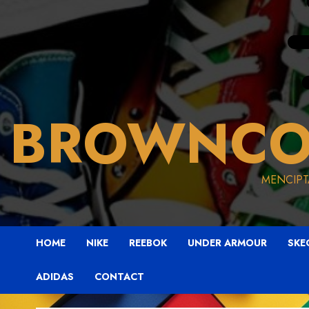
BROWNCO
MENCIPT
HOME
NIKE
REEBOK
UNDER ARMOUR
SKE
ADIDAS
CONTACT