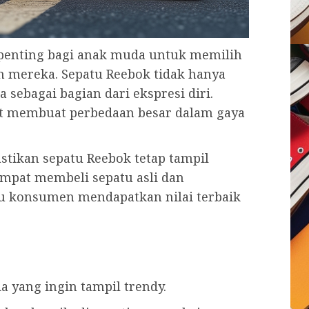
 penting bagi anak muda untuk memilih
n mereka. Sepatu Reebok tidak hanya
a sebagai bagian dari ekspresi diri.
at membuat perbedaan besar dalam gaya
tikan sepatu Reebok tetap tampil
mpat membeli sepatu asli dan
u konsumen mendapatkan nilai terbaik
 yang ingin tampil trendy.