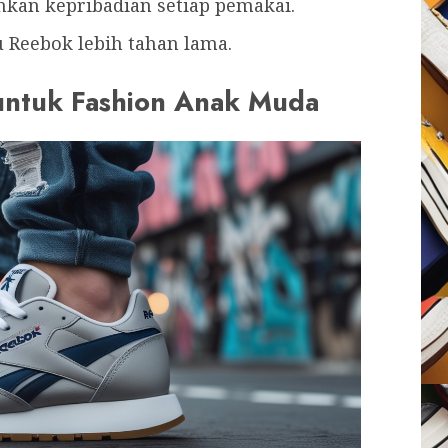
kan kepribadian setiap pemakai.
 Reebok lebih tahan lama.
untuk Fashion Anak Muda