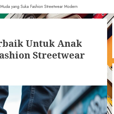
 Muda yang Suka Fashion Streetwear Modern
rbaik Untuk Anak
ashion Streetwear