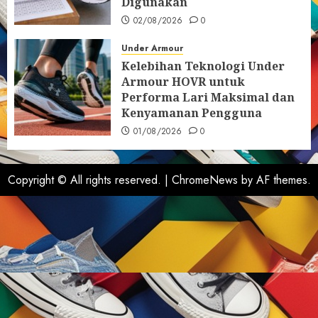
Digunakan
02/08/2026
0
Under Armour
Kelebihan Teknologi Under
Armour HOVR untuk
Performa Lari Maksimal dan
Kenyamanan Pengguna
01/08/2026
0
Copyright © All rights reserved.
|
ChromeNews
by AF themes.