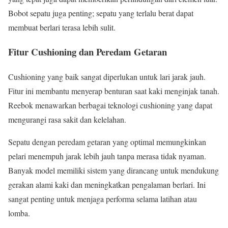
Bobot sepatu juga penting; sepatu yang terlalu berat dapat
membuat berlari terasa lebih sulit.
Fitur Cushioning dan Peredam Getaran
Cushioning yang baik sangat diperlukan untuk lari jarak jauh.
Fitur ini membantu menyerap benturan saat kaki menginjak tanah.
Reebok menawarkan berbagai teknologi cushioning yang dapat
mengurangi rasa sakit dan kelelahan.
Sepatu dengan peredam getaran yang optimal memungkinkan
pelari menempuh jarak lebih jauh tanpa merasa tidak nyaman.
Banyak model memiliki sistem yang dirancang untuk mendukung
gerakan alami kaki dan meningkatkan pengalaman berlari. Ini
sangat penting untuk menjaga performa selama latihan atau
lomba.