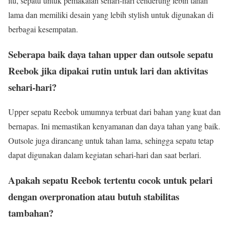
itu, sepatu untuk pemakaian sehari-hari cenderung lebih tahan
lama dan memiliki desain yang lebih stylish untuk digunakan di
berbagai kesempatan.
Seberapa baik daya tahan upper dan outsole sepatu
Reebok jika dipakai rutin untuk lari dan aktivitas
sehari-hari?
Upper sepatu Reebok umumnya terbuat dari bahan yang kuat dan
bernapas. Ini memastikan kenyamanan dan daya tahan yang baik.
Outsole juga dirancang untuk tahan lama, sehingga sepatu tetap
dapat digunakan dalam kegiatan sehari-hari dan saat berlari.
Apakah sepatu Reebok tertentu cocok untuk pelari
dengan overpronation atau butuh stabilitas
tambahan?