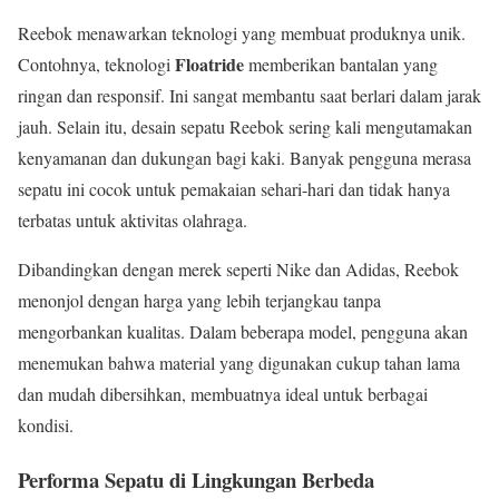
Reebok menawarkan teknologi yang membuat produknya unik.
Floatride
Contohnya, teknologi
memberikan bantalan yang
ringan dan responsif. Ini sangat membantu saat berlari dalam jarak
jauh. Selain itu, desain sepatu Reebok sering kali mengutamakan
kenyamanan dan dukungan bagi kaki. Banyak pengguna merasa
sepatu ini cocok untuk pemakaian sehari-hari dan tidak hanya
terbatas untuk aktivitas olahraga.
Dibandingkan dengan merek seperti Nike dan Adidas, Reebok
menonjol dengan harga yang lebih terjangkau tanpa
mengorbankan kualitas. Dalam beberapa model, pengguna akan
menemukan bahwa material yang digunakan cukup tahan lama
dan mudah dibersihkan, membuatnya ideal untuk berbagai
kondisi.
Performa Sepatu di Lingkungan Berbeda