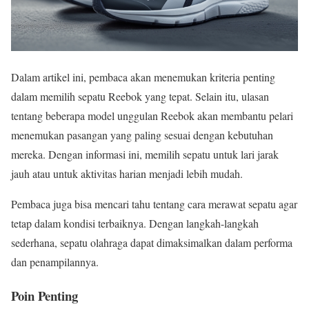
Dalam artikel ini, pembaca akan menemukan kriteria penting
dalam memilih sepatu Reebok yang tepat. Selain itu, ulasan
tentang beberapa model unggulan Reebok akan membantu pelari
menemukan pasangan yang paling sesuai dengan kebutuhan
mereka. Dengan informasi ini, memilih sepatu untuk lari jarak
jauh atau untuk aktivitas harian menjadi lebih mudah.
Pembaca juga bisa mencari tahu tentang cara merawat sepatu agar
tetap dalam kondisi terbaiknya. Dengan langkah-langkah
sederhana, sepatu olahraga dapat dimaksimalkan dalam performa
dan penampilannya.
Poin Penting