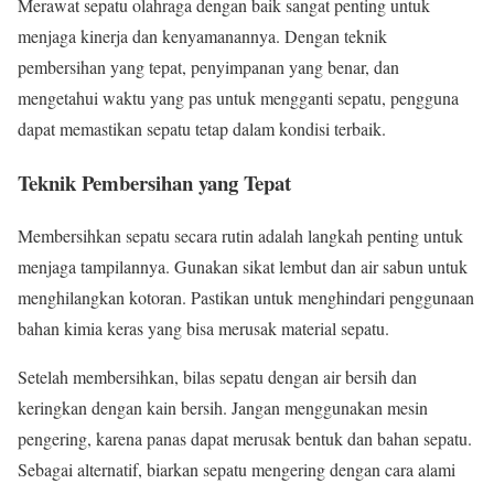
Merawat sepatu olahraga dengan baik sangat penting untuk
menjaga kinerja dan kenyamanannya. Dengan teknik
pembersihan yang tepat, penyimpanan yang benar, dan
mengetahui waktu yang pas untuk mengganti sepatu, pengguna
dapat memastikan sepatu tetap dalam kondisi terbaik.
Teknik Pembersihan yang Tepat
Membersihkan sepatu secara rutin adalah langkah penting untuk
menjaga tampilannya. Gunakan sikat lembut dan air sabun untuk
menghilangkan kotoran. Pastikan untuk menghindari penggunaan
bahan kimia keras yang bisa merusak material sepatu.
Setelah membersihkan, bilas sepatu dengan air bersih dan
keringkan dengan kain bersih. Jangan menggunakan mesin
pengering, karena panas dapat merusak bentuk dan bahan sepatu.
Sebagai alternatif, biarkan sepatu mengering dengan cara alami