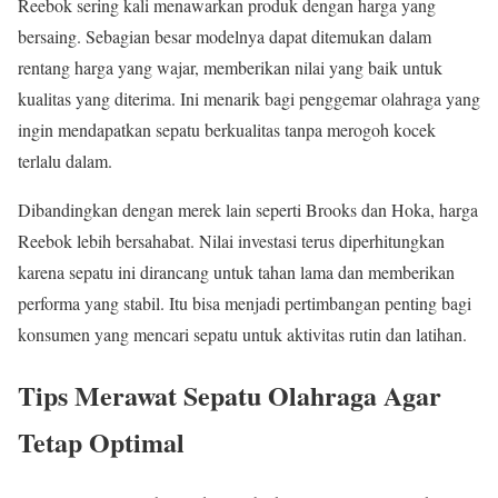
Reebok sering kali menawarkan produk dengan harga yang
bersaing. Sebagian besar modelnya dapat ditemukan dalam
rentang harga yang wajar, memberikan nilai yang baik untuk
kualitas yang diterima. Ini menarik bagi penggemar olahraga yang
ingin mendapatkan sepatu berkualitas tanpa merogoh kocek
terlalu dalam.
Dibandingkan dengan merek lain seperti Brooks dan Hoka, harga
Reebok lebih bersahabat. Nilai investasi terus diperhitungkan
karena sepatu ini dirancang untuk tahan lama dan memberikan
performa yang stabil. Itu bisa menjadi pertimbangan penting bagi
konsumen yang mencari sepatu untuk aktivitas rutin dan latihan.
Tips Merawat Sepatu Olahraga Agar
Tetap Optimal