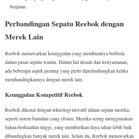
berjalan.
Perbandingan Sepatu Reebok dengan
Merek Lain
Reebok menawarkan keunggulan yang membuatnya berbeda
dalam pasar sepatu wanita. Dalam hal desain dan kenyamanan,
ada beberapa aspek penting yang perlu dipertimbangkan ketika
membandingkannya dengan merek lain.
Keunggulan Kompetitif Reebok
Reebok dikenal dengan teknologi inovatif dalam sepatu mereka,
seperti sistem bantalan yang efisien. Mereka sering menggunakan
bahan berkualitas tinggi, yang memberikan daya tahan lebih baik
dibandingkan banyak merek lain. Selain itu, Reebok menawarkan