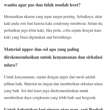
wanita agar pas dan tidak mudah lecet?
Memastikan ukuran yang tepat sangat penting. Sebaiknya, ukur
kaki pada sore hari karena kaki cenderung membesar. Selain itu,
perhatikan juga lebar kaki. Jika perlu, coba sepatu dengan kaus
kaki yang biasa digunakan saat berolahraga.
Material upper dan sol apa yang paling
direkomendasikan untuk kenyamanan dan sirkulasi
udara?
Untuk kenyamanan, sepatu dengan upper dari mesh adalah
pilihan baik. Material ini ringan dan memberikan sirkulasi udara
yang baik. Sol dari karet juga direkomendasikan untuk
memberikan daya cengkeram yang lebih baik saat bergerak.
Untuk kebutuhan lari ringan atau gym, seri Reebok