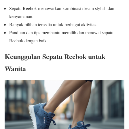
Sepatu Reebok menawarkan kombinasi desain stylish dan
kenyamanan.
Banyak pilihan tersedia untuk berbagai aktivitas.
Panduan dan tips membantu memilih dan merawat sepatu
Reebok dengan baik.
Keunggulan Sepatu Reebok untuk
Wanita