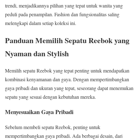
trendi, menjadikannya pilihan yang tepat untuk wanita yang
peduli pada penampilan. Fashion dan fungsionalitas saling
melengkapi dalam setiap koleksi ini.
Panduan Memilih Sepatu Reebok yang
Nyaman dan Stylish
Memilih sepatu Reebok yang tepat penting untuk mendapatkan
kombinasi kenyamanan dan gaya. Dengan mempertimbangkan
gaya pribadi dan ukuran yang tepat, seseorang dapat menemukan
sepatu yang sesuai dengan kebutuhan mereka.
Menyesuaikan Gaya Pribadi
Sebelum membeli sepatu Reebok, penting untuk
mempertimbangkan gaya pribadi. Ada berbagai desain, dari