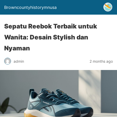
Browncountyhistorymnusa
Sepatu Reebok Terbaik untuk
Wanita: Desain Stylish dan
Nyaman
admin
2 months ago