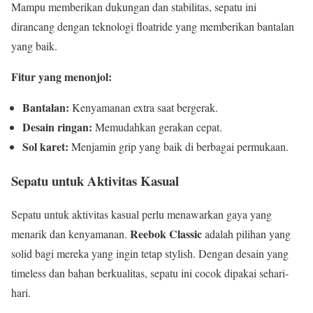
Mampu memberikan dukungan dan stabilitas, sepatu ini
dirancang dengan teknologi floatride yang memberikan bantalan
yang baik.
Fitur yang menonjol:
Bantalan:
Kenyamanan extra saat bergerak.
Desain ringan:
Memudahkan gerakan cepat.
Sol karet:
Menjamin grip yang baik di berbagai permukaan.
Sepatu untuk Aktivitas Kasual
Sepatu untuk aktivitas kasual perlu menawarkan gaya yang
Reebok Classic
menarik dan kenyamanan.
adalah pilihan yang
solid bagi mereka yang ingin tetap stylish. Dengan desain yang
timeless dan bahan berkualitas, sepatu ini cocok dipakai sehari-
hari.