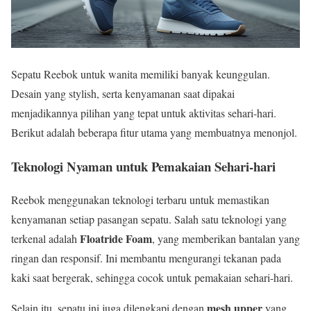
Sepatu Reebok untuk wanita memiliki banyak keunggulan.
Desain yang stylish, serta kenyamanan saat dipakai
menjadikannya pilihan yang tepat untuk aktivitas sehari-hari.
Berikut adalah beberapa fitur utama yang membuatnya menonjol.
Teknologi Nyaman untuk Pemakaian Sehari-hari
Reebok menggunakan teknologi terbaru untuk memastikan
kenyamanan setiap pasangan sepatu. Salah satu teknologi yang
Floatride Foam
terkenal adalah
, yang memberikan bantalan yang
ringan dan responsif. Ini membantu mengurangi tekanan pada
kaki saat bergerak, sehingga cocok untuk pemakaian sehari-hari.
mesh upper
Selain itu, sepatu ini juga dilengkapi dengan
yang