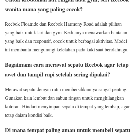
wanita mana yang paling cocok?
Reebok Floatride dan Reebok Harmony Road adalah pilihan
yang baik untuk lari dan gym. Keduanya menawarkan bantalan
yang baik dan responsif, cocok untuk berbagai aktivitas. Model
ini membantu mengurangi kelelahan pada kaki saat berolahraga.
Bagaimana cara merawat sepatu Reebok agar tetap
awet dan tampil rapi setelah sering dipakai?
Merawat sepatu dengan rutin membersihkannya sangat penting.
Gunakan kain lembut dan sabun ringan untuk menghilangkan
kotoran. Hindari menyimpan sepatu di tempat yang lembap, agar
tetap dalam kondisi baik.
Di mana tempat paling aman untuk membeli sepatu