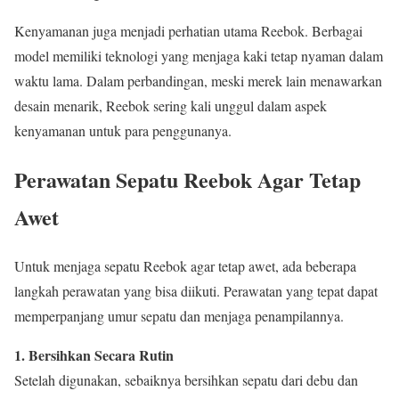
Kenyamanan juga menjadi perhatian utama Reebok. Berbagai
model memiliki teknologi yang menjaga kaki tetap nyaman dalam
waktu lama. Dalam perbandingan, meski merek lain menawarkan
desain menarik, Reebok sering kali unggul dalam aspek
kenyamanan untuk para penggunanya.
Perawatan Sepatu Reebok Agar Tetap
Awet
Untuk menjaga sepatu Reebok agar tetap awet, ada beberapa
langkah perawatan yang bisa diikuti. Perawatan yang tepat dapat
memperpanjang umur sepatu dan menjaga penampilannya.
1. Bersihkan Secara Rutin
Setelah digunakan, sebaiknya bersihkan sepatu dari debu dan