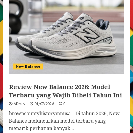
New Balance
Review New Balance 2026: Model
Terbaru yang Wajib Dibeli Tahun Ini
ADMIN
01/07/2026
0
browncountyhistorymnusa – Di tahun 2026, New
Balance meluncurkan model terbaru yang
menarik perhatian banyak...