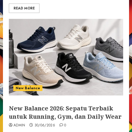
READ MORE
New Balance
New Balance 2026: Sepatu Terbaik
untuk Running, Gym, dan Daily Wear
ADMIN
30/06/2026
0