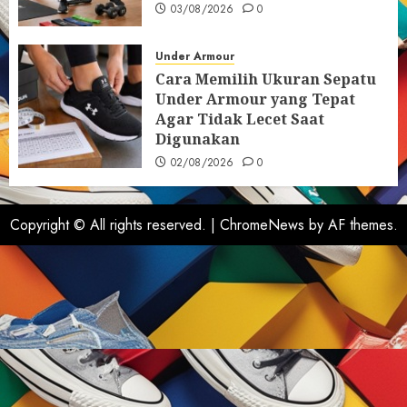
03/08/2026
0
Under Armour
Cara Memilih Ukuran Sepatu
Under Armour yang Tepat
Agar Tidak Lecet Saat
Digunakan
02/08/2026
0
Copyright © All rights reserved.
|
ChromeNews
by AF themes.