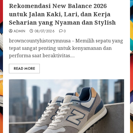
Rekomendasi New Balance 2026
untuk Jalan Kaki, Lari, dan Kerja
Seharian yang Nyaman dan Stylish
ADMIN
08/07/2026
0
browncountyhistorymnusa – Memilih sepatu yang
tepat sangat penting untuk kenyamanan dan
performa saat beraktivitas....
READ MORE