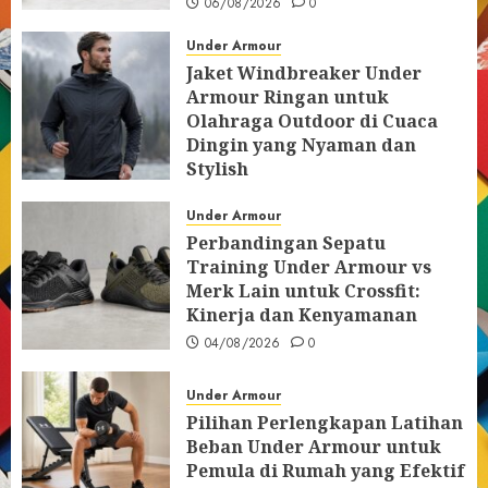
06/08/2026
0
Under Armour
Jaket Windbreaker Under
Armour Ringan untuk
Olahraga Outdoor di Cuaca
Dingin yang Nyaman dan
Stylish
05/08/2026
0
Under Armour
Perbandingan Sepatu
Training Under Armour vs
Merk Lain untuk Crossfit:
Kinerja dan Kenyamanan
04/08/2026
0
Under Armour
Pilihan Perlengkapan Latihan
Beban Under Armour untuk
Pemula di Rumah yang Efektif