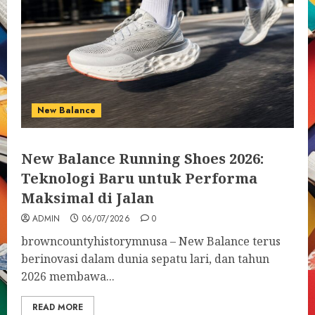
New Balance
New Balance Running Shoes 2026:
Teknologi Baru untuk Performa
Maksimal di Jalan
ADMIN
06/07/2026
0
browncountyhistorymnusa – New Balance terus
berinovasi dalam dunia sepatu lari, dan tahun
2026 membawa...
READ MORE