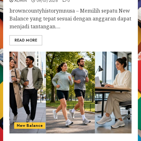
ADMIN
09/07/2026
0
browncountyhistorymnusa – Memilih sepatu New
Balance yang tepat sesuai dengan anggaran dapat
menjadi tantangan....
READ MORE
New Balance