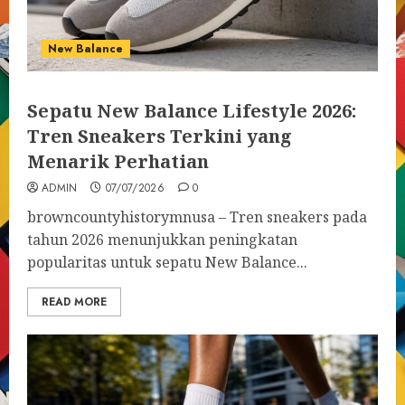
New Balance
Sepatu New Balance Lifestyle 2026:
Tren Sneakers Terkini yang
Menarik Perhatian
ADMIN
07/07/2026
0
browncountyhistorymnusa – Tren sneakers pada
tahun 2026 menunjukkan peningkatan
popularitas untuk sepatu New Balance...
READ MORE