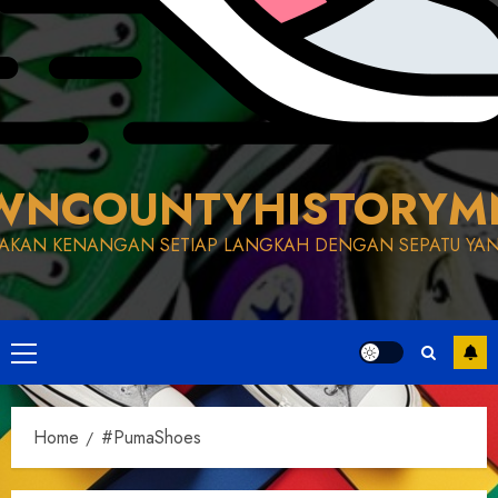
WNCOUNTYHISTORYM
AKAN KENANGAN SETIAP LANGKAH DENGAN SEPATU YAN
Primary
Menu
Home
#PumaShoes