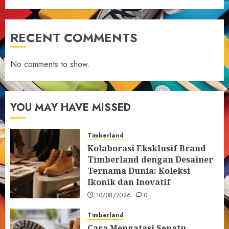
RECENT COMMENTS
No comments to show.
YOU MAY HAVE MISSED
Timberland
Kolaborasi Eksklusif Brand
Timberland dengan Desainer
Ternama Dunia: Koleksi
Ikonik dan Inovatif
10/08/2026
0
Timberland
Cara Mengatasi Sepatu