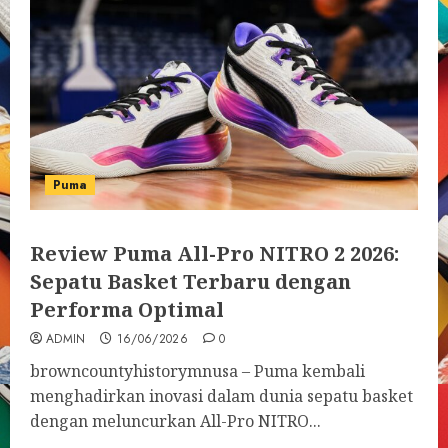
Puma
Review Puma All-Pro NITRO 2 2026:
Sepatu Basket Terbaru dengan
Performa Optimal
ADMIN
16/06/2026
0
browncountyhistorymnusa – Puma kembali
menghadirkan inovasi dalam dunia sepatu basket
dengan meluncurkan All-Pro NITRO...