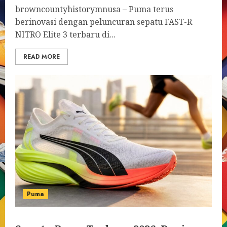
browncountyhistorymnusa – Puma terus
berinovasi dengan peluncuran sepatu FAST-R
NITRO Elite 3 terbaru di...
READ MORE
Puma