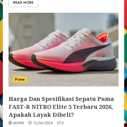
READ MORE
Puma
Harga Dan Spesifikasi Sepatu Puma
FAST-R NITRO Elite 3 Terbaru 2026,
Apakah Layak Dibeli?
ADMIN
12/06/2026
0