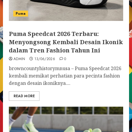
Puma
Puma Speedcat 2026 Terbaru:
Menyongsong Kembali Desain Ikonik
dalam Tren Fashion Tahun Ini
ADMIN
13/06/2026
0
browncountyhistorymnusa – Puma Speedcat 2026
kembali memikat perhatian para pecinta fashion
dengan desain ikoniknya....
READ MORE