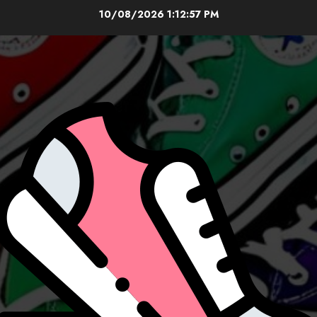
Skip
10/08/2026
1:12:59 PM
to
content